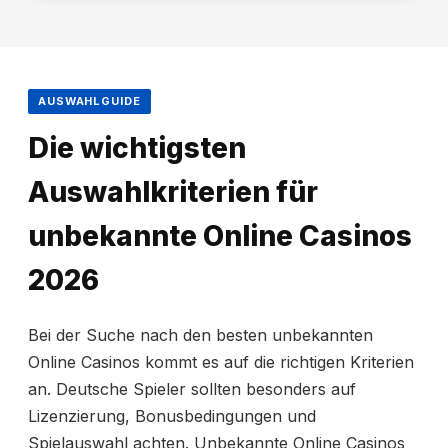
AUSWAHLGUIDE
Die wichtigsten
Auswahlkriterien für
unbekannte Online Casinos
2026
Bei der Suche nach den besten unbekannten
Online Casinos kommt es auf die richtigen Kriterien
an. Deutsche Spieler sollten besonders auf
Lizenzierung, Bonusbedingungen und
Spielauswahl achten. Unbekannte Online Casinos