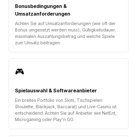
Bonusbedingungen &
Umsatzanforderungen
Achten Sie auf Umsatzanforderungen (wie oft der
Bonus umgesetzt werden muss), Gültigkeitsdauer,
maximalen Auszahlungsbetrag und welche Spiele
zum Umsatz beitragen.
🎮
Spielauswahl & Softwareanbieter
Ein breites Portfolio von Slots, Tischspielen
(Roulette, Blackjack, Baccarat) und Live-Casino ist
entscheidend. Achten Sie auf Anbieter wie NetEnt,
Microgaming oder Play'n GO.