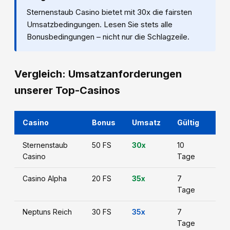
Sternenstaub Casino bietet mit 30x die fairsten
Umsatzbedingungen. Lesen Sie stets alle
Bonusbedingungen – nicht nur die Schlagzeile.
Vergleich: Umsatzanforderungen
unserer Top-Casinos
Casino
Bonus
Umsatz
Gültig
Bew
Sternenstaub
50 FS
30x
10
Seh
Casino
Tage
Casino Alpha
20 FS
35x
7
Gut
Tage
Neptuns Reich
30 FS
35x
7
Gut
Tage