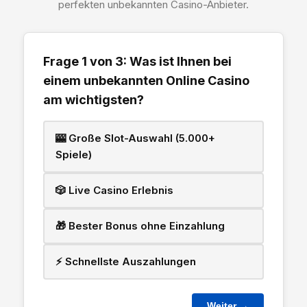
perfekten unbekannten Casino-Anbieter.
Frage 1 von 3: Was ist Ihnen bei
einem unbekannten Online Casino
am wichtigsten?
🎰 Große Slot-Auswahl (5.000+
Spiele)
🎲 Live Casino Erlebnis
🎁 Bester Bonus ohne Einzahlung
⚡ Schnellste Auszahlungen
Weiter →