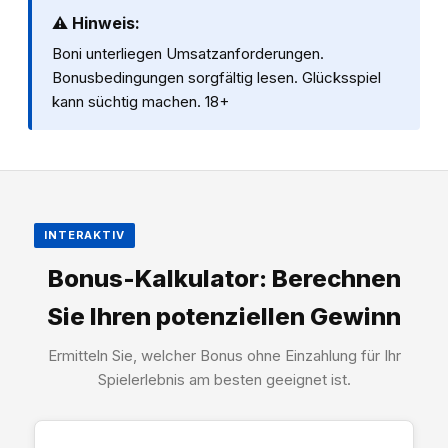
⚠️ Hinweis:
Boni unterliegen Umsatzanforderungen.
Bonusbedingungen sorgfältig lesen. Glücksspiel
kann süchtig machen. 18+
INTERAKTIV
Bonus-Kalkulator: Berechnen
Sie Ihren potenziellen Gewinn
Ermitteln Sie, welcher Bonus ohne Einzahlung für Ihr
Spielerlebnis am besten geeignet ist.