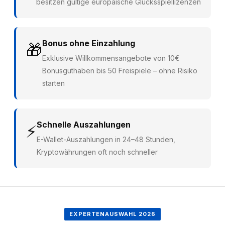
besitzen gültige europäische Glücksspiellizenzen
Bonus ohne Einzahlung
🎁
Exklusive Willkommensangebote von 10€
Bonusguthaben bis 50 Freispiele – ohne Risiko
starten
Schnelle Auszahlungen
⚡
E-Wallet-Auszahlungen in 24–48 Stunden,
Kryptowährungen oft noch schneller
EXPERTENAUSWAHL 2026