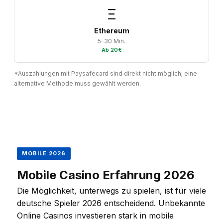
Ξ
Ethereum
5–30 Min.
Ab 20€
*Auszahlungen mit Paysafecard sind direkt nicht möglich; eine
alternative Methode muss gewählt werden.
MOBILE 2026
Mobile Casino Erfahrung 2026
Die Möglichkeit, unterwegs zu spielen, ist für viele
deutsche Spieler 2026 entscheidend. Unbekannte
Online Casinos investieren stark in mobile