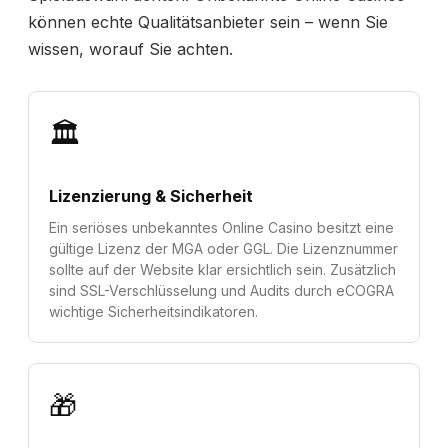
können echte Qualitätsanbieter sein – wenn Sie
wissen, worauf Sie achten.
🏛️
Lizenzierung & Sicherheit
Ein seriöses unbekanntes Online Casino besitzt eine
gültige Lizenz der MGA oder GGL. Die Lizenznummer
sollte auf der Website klar ersichtlich sein. Zusätzlich
sind SSL-Verschlüsselung und Audits durch eCOGRA
wichtige Sicherheitsindikatoren.
🎁