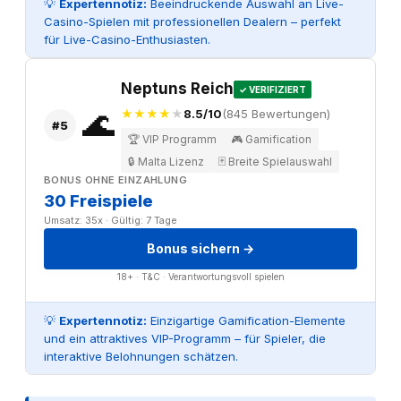
💡
Expertennotiz:
Beeindruckende Auswahl an Live-
Casino-Spielen mit professionellen Dealern – perfekt
für Live-Casino-Enthusiasten.
Neptuns Reich
✓ VERIFIZIERT
🌊
★★★★
★
8.5/10
(845 Bewertungen)
#5
🏆 VIP Programm
🎮 Gamification
🔒 Malta Lizenz
🃏 Breite Spielauswahl
BONUS OHNE EINZAHLUNG
30 Freispiele
Umsatz: 35x · Gültig: 7 Tage
Bonus sichern →
18+ · T&C · Verantwortungsvoll spielen
💡
Expertennotiz:
Einzigartige Gamification-Elemente
und ein attraktives VIP-Programm – für Spieler, die
interaktive Belohnungen schätzen.