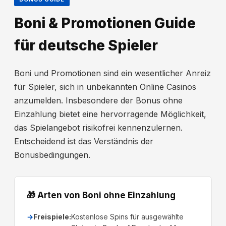
Boni & Promotionen Guide
für deutsche Spieler
Boni und Promotionen sind ein wesentlicher Anreiz
für Spieler, sich in unbekannten Online Casinos
anzumelden. Insbesondere der Bonus ohne
Einzahlung bietet eine hervorragende Möglichkeit,
das Spielangebot risikofrei kennenzulernen.
Entscheidend ist das Verständnis der
Bonusbedingungen.
🎁 Arten von Boni ohne Einzahlung
Freispiele:
Kostenlose Spins für ausgewählte